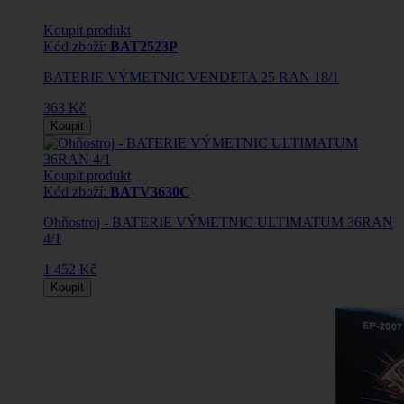
Koupit produkt
Kód zboží:
BAT2523P
BATERIE VÝMETNIC VENDETA 25 RAN 18/1
363 Kč
Koupit
Koupit produkt
Kód zboží:
BATV3630C
Ohňostroj - BATERIE VÝMETNIC ULTIMATUM 36RAN
4/1
1 452 Kč
Koupit