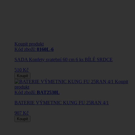
Koupit produkt
Kód zboží:
8160L-6
SADA Konfety svatební 60 cm 6 ks BÍLÉ SRDCE
510 Kč
Koupit
Koupit
produkt
Kód zboží:
BAT2530L
BATERIE VÝMETNIC KUNG FU 25RAN 4/1
907 Kč
Koupit