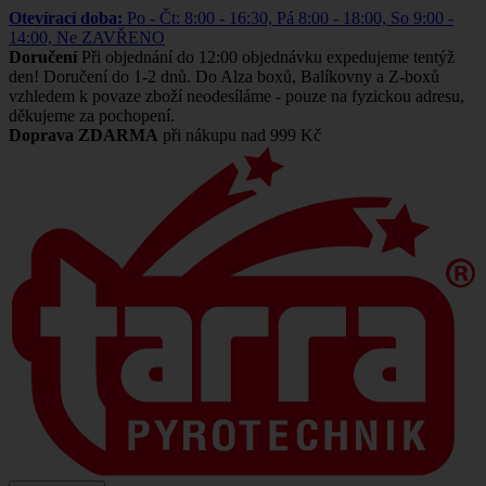
Otevírací doba:
Po - Čt: 8:00 - 16:30, Pá 8:00 - 18:00, So 9:00 -
14:00, Ne ZAVŘENO
Doručení
Při objednání do 12:00 objednávku expedujeme tentýž
den! Doručení do 1-2 dnů. Do Alza boxů, Balíkovny a Z-boxů
vzhledem k povaze zboží neodesíláme - pouze na fyzickou adresu,
děkujeme za pochopení.
Doprava ZDARMA
při nákupu nad 999 Kč