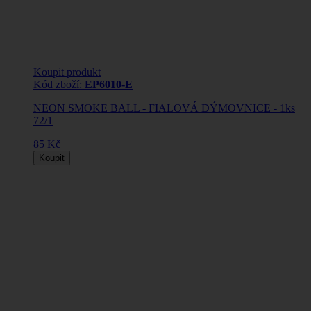
Koupit produkt
Kód zboží:
EP6010-E
NEON SMOKE BALL - FIALOVÁ DÝMOVNICE - 1ks
72/1
85 Kč
Koupit