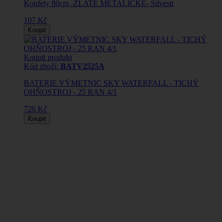
Konfety 80cm -ZLATÉ METALICKÉ- Silvestr
107 Kč
Koupit
Koupit produkt
Kód zboží:
BATV2525A
BATERIE VÝMETNIC SKY WATERFALL - TICHÝ
OHŇOSTROJ - 25 RAN 4/1
726 Kč
Koupit