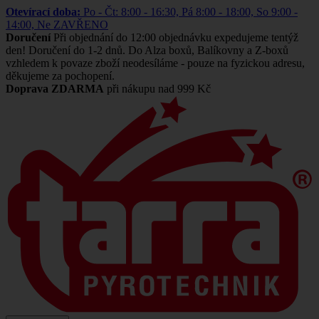
Otevírací doba:
Po - Čt: 8:00 - 16:30, Pá 8:00 - 18:00, So 9:00 -
14:00, Ne ZAVŘENO
Doručení
Při objednání do 12:00 objednávku expedujeme tentýž
den! Doručení do 1-2 dnů. Do Alza boxů, Balíkovny a Z-boxů
vzhledem k povaze zboží neodesíláme - pouze na fyzickou adresu,
děkujeme za pochopení.
Doprava ZDARMA
při nákupu nad 999 Kč