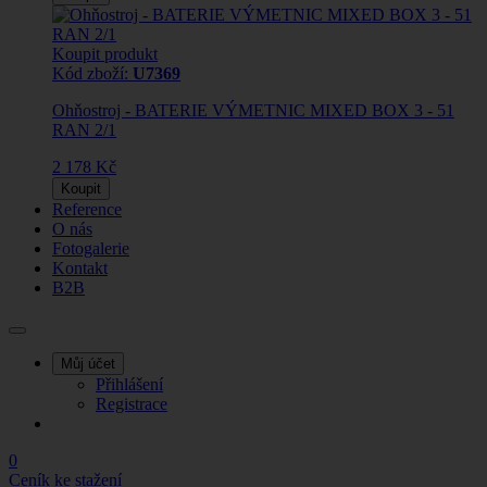
Koupit produkt
Kód zboží:
U7369
Ohňostroj - BATERIE VÝMETNIC MIXED BOX 3 - 51
RAN 2/1
2 178 Kč
Koupit
Reference
O nás
Fotogalerie
Kontakt
B2B
Můj účet
Přihlášení
Registrace
0
Ceník ke stažení