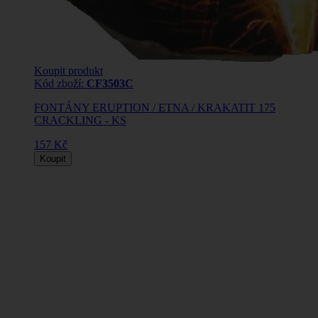
Koupit produkt
Kód zboží:
CF3503C
FONTÁNY ERUPTION / ETNA / KRAKATIT 175
CRACKLING - KS
157 Kč
Koupit