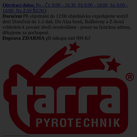
Otevírací doba:
Po - Čt: 8:00 - 16:30, Pá 8:00 - 18:00, So 9:00 -
14:00, Ne ZAVŘENO
Doručení
Při objednání do 12:00 objednávku expedujeme tentýž
den! Doručení do 1-2 dnů. Do Alza boxů, Balíkovny a Z-boxů
vzhledem k povaze zboží neodesíláme - pouze na fyzickou adresu,
děkujeme za pochopení.
Doprava ZDARMA
při nákupu nad 999 Kč