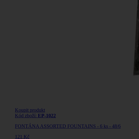
Koupit produkt
Kód zboží:
EP-1022
FONTÁNA ASSORTED FOUNTAINS - 6 ks - 48/6
121 Kč