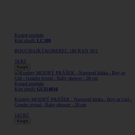
Koupit produkt
Kód zboží:
LC180
BOUCHAJÍCÍ KOBEREC 180 RAN 50/1
54 Kč
Koupit
Koupit produkt
Kód zboží:
GUI14016
Konfety MODRÝ PRÁŠEK - Narození kluka - Boy or Girl -
Gender reveal - Baby shower - 28 cm
143 Kč
Koupit