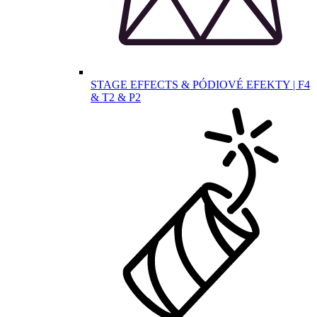
STAGE EFFECTS & PÓDIOVÉ EFEKTY | F4
& T2 & P2