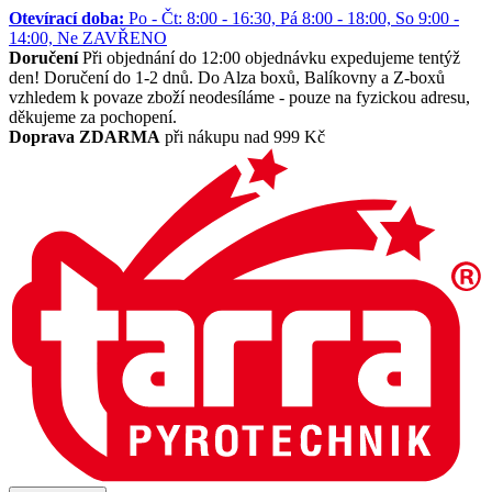
Otevírací doba:
Po - Čt: 8:00 - 16:30, Pá 8:00 - 18:00, So 9:00 -
14:00, Ne ZAVŘENO
Doručení
Při objednání do 12:00 objednávku expedujeme tentýž
den! Doručení do 1-2 dnů. Do Alza boxů, Balíkovny a Z-boxů
vzhledem k povaze zboží neodesíláme - pouze na fyzickou adresu,
děkujeme za pochopení.
Doprava ZDARMA
při nákupu nad 999 Kč