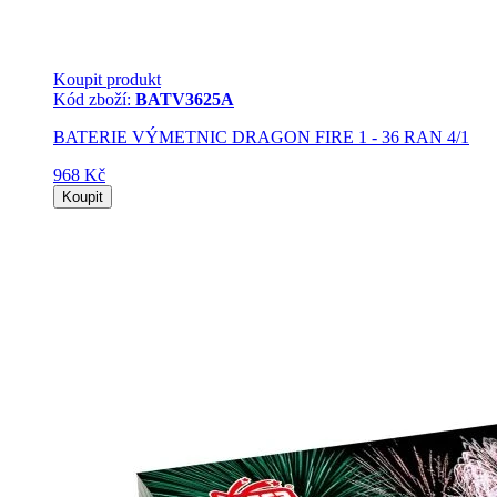
Koupit produkt
Kód zboží:
BATV3625A
BATERIE VÝMETNIC DRAGON FIRE 1 - 36 RAN 4/1
968 Kč
Koupit