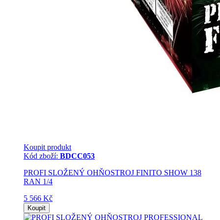
Koupit produkt
Kód zboží:
BDCC053
PROFI SLOŽENÝ OHŇOSTROJ FINITO SHOW 138
RAN 1/4
5 566 Kč
Koupit