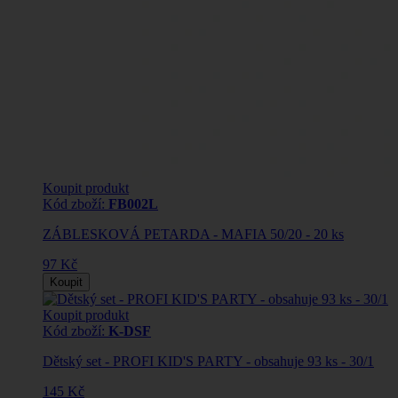
Koupit produkt
Kód zboží:
FB002L
ZÁBLESKOVÁ PETARDA - MAFIA 50/20 - 20 ks
97 Kč
Koupit
Koupit produkt
Kód zboží:
K-DSF
Dětský set - PROFI KID'S PARTY - obsahuje 93 ks - 30/1
145 Kč