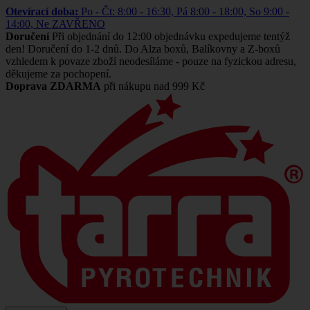
Otevírací doba:
Po - Čt: 8:00 - 16:30, Pá 8:00 - 18:00, So 9:00 -
14:00, Ne ZAVŘENO
Doručení
Při objednání do 12:00 objednávku expedujeme tentýž
den! Doručení do 1-2 dnů. Do Alza boxů, Balíkovny a Z-boxů
vzhledem k povaze zboží neodesíláme - pouze na fyzickou adresu,
děkujeme za pochopení.
Doprava ZDARMA
při nákupu nad 999 Kč