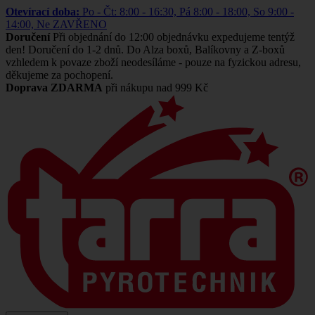
Otevírací doba:
Po - Čt: 8:00 - 16:30, Pá 8:00 - 18:00, So 9:00 -
14:00, Ne ZAVŘENO
Doručení
Při objednání do 12:00 objednávku expedujeme tentýž
den! Doručení do 1-2 dnů. Do Alza boxů, Balíkovny a Z-boxů
vzhledem k povaze zboží neodesíláme - pouze na fyzickou adresu,
děkujeme za pochopení.
Doprava ZDARMA
při nákupu nad 999 Kč