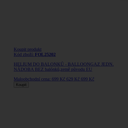
Koupit produkt
Kód zboží:
FOL25202
HELIUM DO BALONKŮ - BALLOONGAZ JEDN.
NÁDOBA BEZ balónků,země původu EU
Maloobchodní cena:
699 Kč
629 Kč
699 Kč
Koupit