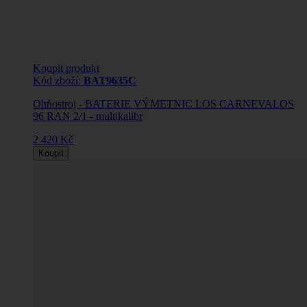
Koupit produkt
Kód zboží:
BAT9635C
Ohňostroj - BATERIE VÝMETNIC LOS CARNEVALOS
96 RAN 2/1 - multikalibr
2 420 Kč
Koupit