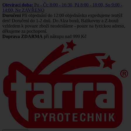
Otevírací doba:
Po - Čt: 8:00 - 16:30, Pá 8:00 - 18:00, So 9:00 -
14:00, Ne ZAVŘENO
Doručení
Při objednání do 12:00 objednávku expedujeme tentýž
den! Doručení do 1-2 dnů. Do Alza boxů, Balíkovny a Z-boxů
vzhledem k povaze zboží neodesíláme - pouze na fyzickou adresu,
děkujeme za pochopení.
Doprava ZDARMA
při nákupu nad 999 Kč