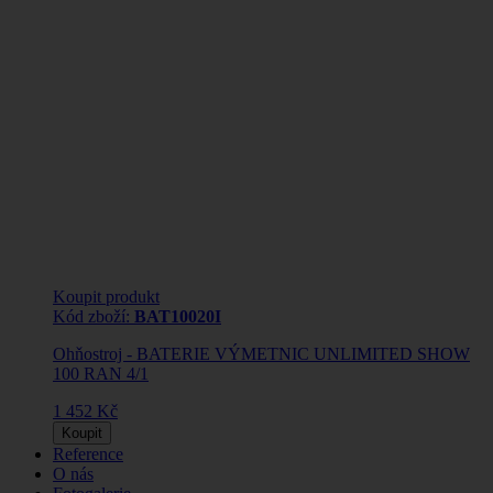
Koupit produkt
Kód zboží:
BAT10020I
Ohňostroj - BATERIE VÝMETNIC UNLIMITED SHOW
100 RAN 4/1
1 452 Kč
Koupit
Reference
O nás