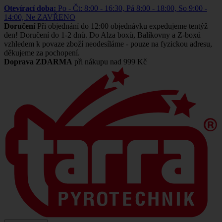
Otevírací doba:
Po - Čt: 8:00 - 16:30, Pá 8:00 - 18:00, So 9:00 -
14:00, Ne ZAVŘENO
Doručení
Při objednání do 12:00 objednávku expedujeme tentýž
den! Doručení do 1-2 dnů. Do Alza boxů, Balíkovny a Z-boxů
vzhledem k povaze zboží neodesíláme - pouze na fyzickou adresu,
děkujeme za pochopení.
Doprava ZDARMA
při nákupu nad 999 Kč