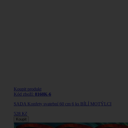
Koupit produkt
Kód zboží:
8160K-6
SADA Konfety svatební 60 cm 6 ks BÍLÍ MOTÝLCI
528 Kč
Koupit