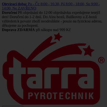
Otevírací doba:
Po - Čt: 8:00 - 16:30, Pá 8:00 - 18:00, So 9:00 -
14:00, Ne ZAVŘENO
Doručení
Při objednání do 12:00 objednávku expedujeme tentýž
den! Doručení do 1-2 dnů. Do Alza boxů, Balíkovny a Z-boxů
vzhledem k povaze zboží neodesíláme - pouze na fyzickou adresu,
děkujeme za pochopení.
Doprava ZDARMA
při nákupu nad 999 Kč