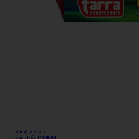
Koupit produkt
Kód zboží:
FB002M