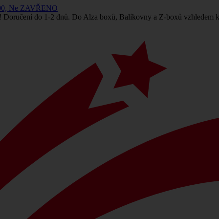
 14:00, Ne ZAVŘENO
! Doručení do 1-2 dnů. Do Alza boxů, Balíkovny a Z-boxů vzhledem k 