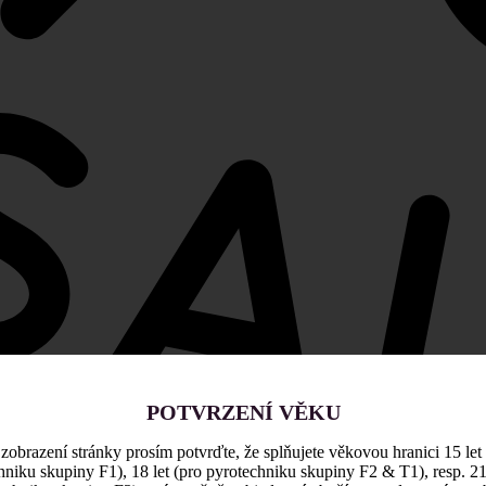
POTVRZENÍ VĚKU
zobrazení stránky prosím potvrďte, že splňujete věkovou hranici 15 let
hniku skupiny F1), 18 let (pro pyrotechniku skupiny F2 & T1), resp. 21 