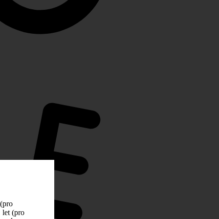
 (pro
let (pro