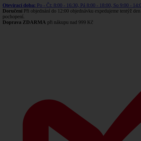
Otevírací doba:
Po - Čt: 8:00 - 16:30, Pá 8:00 - 18:00, So 9:00 -
Doručení
Při objednání do 12:00 objednávku expedujeme tentýž den
pochopení.
Doprava ZDARMA
při nákupu nad 999 Kč