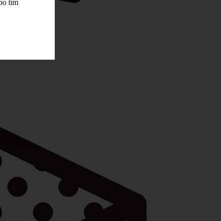
bo tím