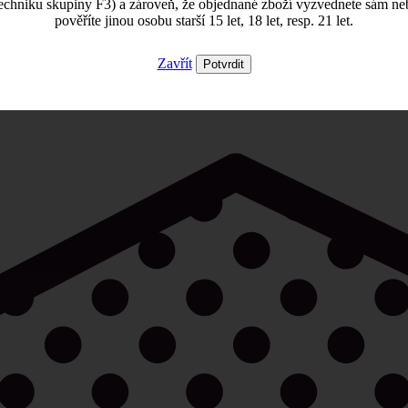
echniku skupiny F3) a zároveň, že objednané zboží vyzvednete sám ne
pověříte jinou osobu starší 15 let, 18 let, resp. 21 let.
Zavřít
Potvrdit