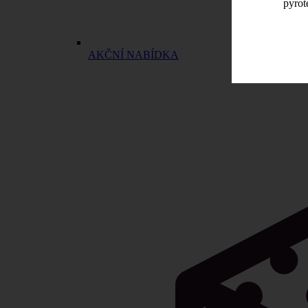
pyrot
AKČNÍ NABÍDKA