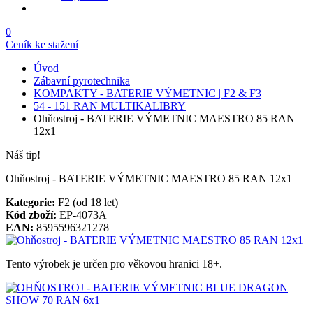
0
Ceník ke stažení
Úvod
Zábavní pyrotechnika
KOMPAKTY - BATERIE VÝMETNIC | F2 & F3
54 - 151 RAN MULTIKALIBRY
Ohňostroj - BATERIE VÝMETNIC MAESTRO 85 RAN
12x1
Náš tip!
Ohňostroj - BATERIE VÝMETNIC MAESTRO 85 RAN 12x1
Kategorie:
F2 (od 18 let)
Kód zboží:
EP-4073A
EAN:
8595596321278
Tento výrobek je určen pro věkovou hranici 18+.