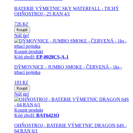
BATERIE VÝMETNIC SKY WATERFALL - TICHÝ
OHŇOSTROJ - 25 RAN 4/1
726 Kč
Koupit
Náš tip!
Koupit produkt
Kód zboží:
EP-8028CS-A-1
DÝMOVNICE - JUMBO SMOKE - ČERVENÁ - 1ks -
trhací pojistka
193 Kč
Koupit
Náš tip!
Koupit produkt
Kód zboží:
BAT6423Q
OHŇOSTROJ - BATERIE VÝMETNIC DRAGON 64S -
64 RAN 6/1