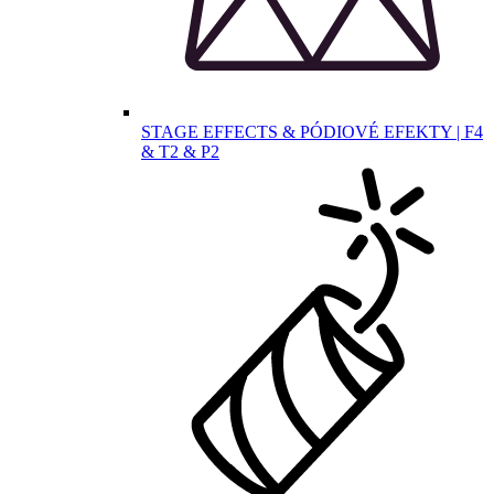
STAGE EFFECTS & PÓDIOVÉ EFEKTY | F4
& T2 & P2