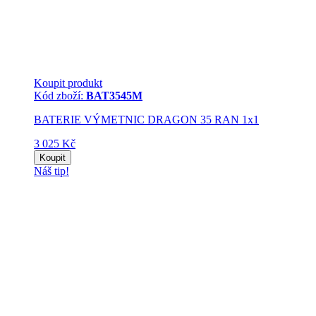
Koupit produkt
Kód zboží:
BAT3545M
BATERIE VÝMETNIC DRAGON 35 RAN 1x1
3 025 Kč
Koupit
Náš tip!