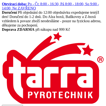
Otevírací doba:
Po - Čt: 8:00 - 16:30, Pá 8:00 - 18:00, So 9:00 -
14:00, Ne ZAVŘENO
Doručení
Při objednání do 12:00 objednávku expedujeme tentýž
den! Doručení do 1-2 dnů. Do Alza boxů, Balíkovny a Z-boxů
vzhledem k povaze zboží neodesíláme - pouze na fyzickou adresu,
děkujeme za pochopení.
Doprava ZDARMA
při nákupu nad 999 Kč