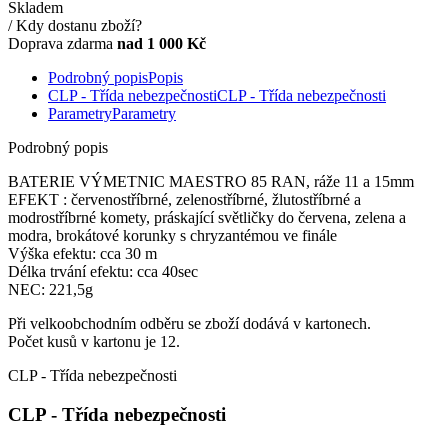
Skladem
/ Kdy dostanu zboží?
Doprava zdarma
nad 1 000 Kč
Podrobný popis
Popis
CLP - Třída nebezpečnosti
CLP - Třída nebezpečnosti
Parametry
Parametry
Podrobný popis
BATERIE VÝMETNIC MAESTRO 85 RAN, ráže 11 a 15mm
EFEKT : červenostříbrné, zelenostříbrné, žlutostříbrné a
modrostříbrné komety, práskající světličky do červena, zelena a
modra, brokátové korunky s chryzantémou ve finále
Výška efektu: cca 30 m
Délka trvání efektu: cca 40sec
NEC: 221,5g
Při velkoobchodním odběru se zboží dodává v kartonech.
Počet kusů v kartonu je 12.
CLP - Třída nebezpečnosti
CLP - Třída nebezpečnosti