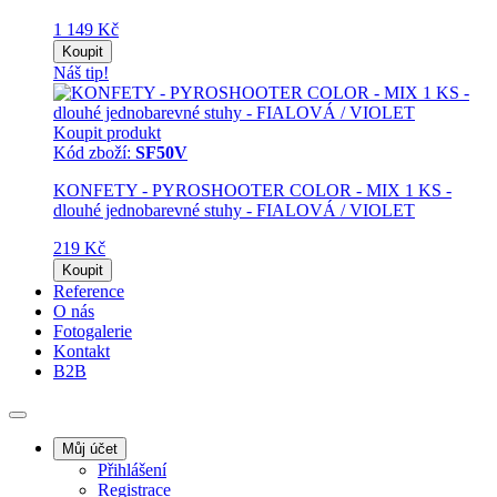
1 149 Kč
Koupit
Náš tip!
Koupit produkt
Kód zboží:
SF50V
KONFETY - PYROSHOOTER COLOR - MIX 1 KS -
dlouhé jednobarevné stuhy - FIALOVÁ / VIOLET
219 Kč
Koupit
Reference
O nás
Fotogalerie
Kontakt
B2B
Můj účet
Přihlášení
Registrace