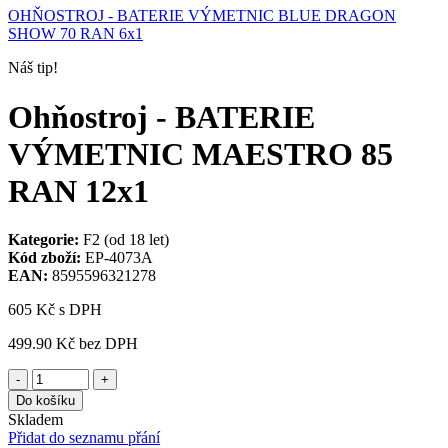
OHŇOSTROJ - BATERIE VÝMETNIC BLUE DRAGON
SHOW 70 RAN 6x1
Náš tip!
Ohňostroj - BATERIE
VÝMETNIC MAESTRO 85
RAN 12x1
Kategorie:
F2 (od 18 let)
Kód zboží:
EP-4073A
EAN:
8595596321278
605 Kč
s DPH
499.90 Kč
bez DPH
-
+
Do košíku
Skladem
Přidat do seznamu přání