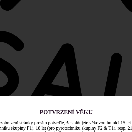
POTVRZENÍ VĚKU
zobrazení stránky prosím potvrďte, že splňujete věkovou hranici 15 let
hniku skupiny F1), 18 let (pro pyrotechniku skupiny F2 & T1), resp. 21 