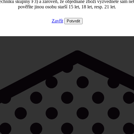
echniku skupiny F3) a zároveň, že objednané zboží vyzvednete sám ne
pověříte jinou osobu starší 15 let, 18 let, resp. 21 let.
Zavřít
Potvrdit