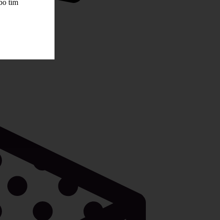
bo tím