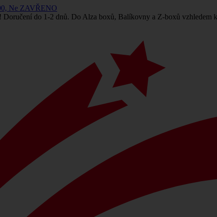
 14:00, Ne ZAVŘENO
! Doručení do 1-2 dnů. Do Alza boxů, Balíkovny a Z-boxů vzhledem k 