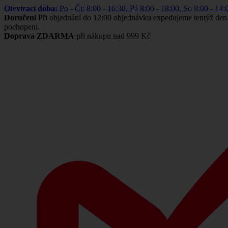
Otevírací doba:
Po - Čt: 8:00 - 16:30, Pá 8:00 - 18:00, So 9:00 -
Doručení
Při objednání do 12:00 objednávku expedujeme tentýž den
pochopení.
Doprava ZDARMA
při nákupu nad 999 Kč