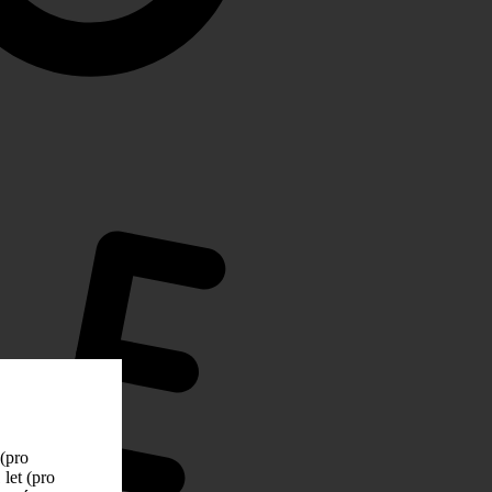
 (pro
let (pro