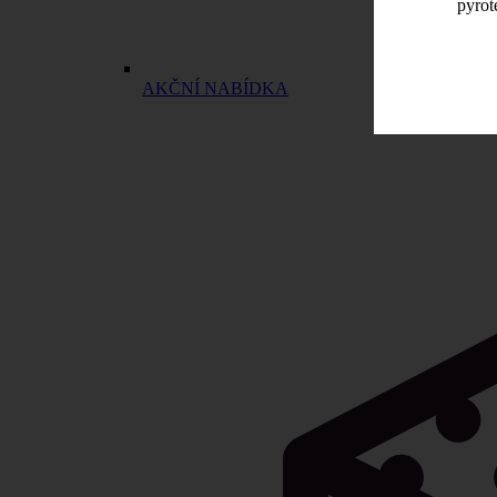
pyrot
AKČNÍ NABÍDKA