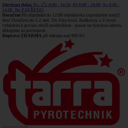
Otevírací doba:
Po - Čt: 8:00 - 16:30, Pá 8:00 - 18:00, So 9:00 -
14:00, Ne ZAVŘENO
Doručení
Při objednání do 12:00 objednávku expedujeme tentýž
den! Doručení do 1-2 dnů. Do Alza boxů, Balíkovny a Z-boxů
vzhledem k povaze zboží neodesíláme - pouze na fyzickou adresu,
děkujeme za pochopení.
Doprava ZDARMA
při nákupu nad 999 Kč