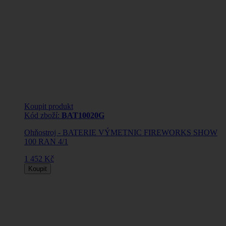
Koupit produkt
Kód zboží:
BAT10020G
Ohňostroj - BATERIE VÝMETNIC FIREWORKS SHOW
100 RAN 4/1
1 452 Kč
Koupit