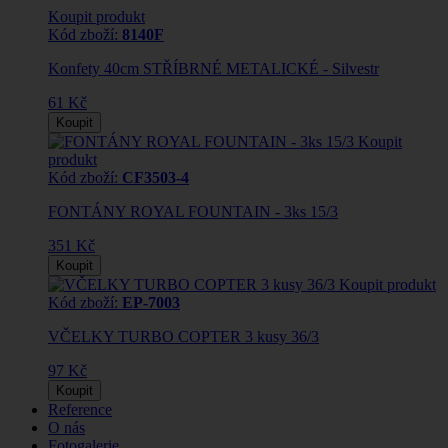
Koupit produkt
Kód zboží:
8140F
Konfety 40cm STŘÍBRNÉ METALICKÉ - Silvestr
61 Kč
Koupit
Koupit
produkt
Kód zboží:
CF3503-4
FONTÁNY ROYAL FOUNTAIN - 3ks 15/3
351 Kč
Koupit
Koupit produkt
Kód zboží:
EP-7003
VČELKY TURBO COPTER 3 kusy 36/3
97 Kč
Koupit
Reference
O nás
Fotogalerie