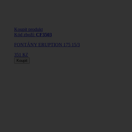
Koupit produkt
Kód zboží:
CF3503
FONTÁNY ERUPTION 175 15/3
351 Kč
Koupit