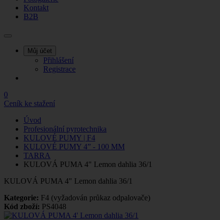
Kontakt
B2B
Můj účet
Přihlášení
Registrace
0
Ceník ke stažení
Úvod
Profesionální pyrotechnika
KULOVÉ PUMY | F4
KULOVÉ PUMY 4” - 100 MM
TARRA
KULOVÁ PUMA 4" Lemon dahlia 36/1
KULOVÁ PUMA 4" Lemon dahlia 36/1
Kategorie:
F4 (vyžadován průkaz odpalovače)
Kód zboží:
PS4048