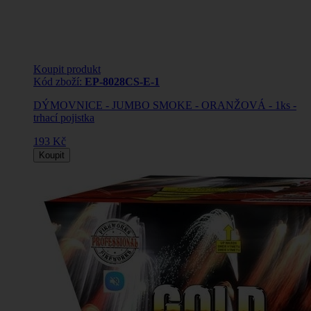
Koupit produkt
Kód zboží:
EP-8028CS-E-1
DÝMOVNICE - JUMBO SMOKE - ORANŽOVÁ - 1ks -
trhací pojistka
193 Kč
Koupit