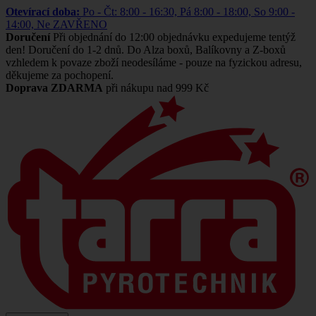
Otevírací doba:
Po - Čt: 8:00 - 16:30, Pá 8:00 - 18:00, So 9:00 -
14:00, Ne ZAVŘENO
Doručení
Při objednání do 12:00 objednávku expedujeme tentýž
den! Doručení do 1-2 dnů. Do Alza boxů, Balíkovny a Z-boxů
vzhledem k povaze zboží neodesíláme - pouze na fyzickou adresu,
děkujeme za pochopení.
Doprava ZDARMA
při nákupu nad 999 Kč