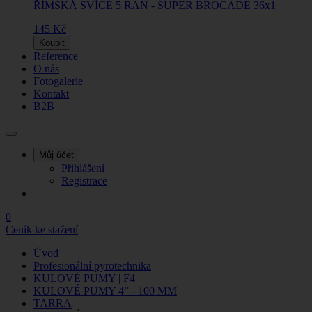
ŘÍMSKÁ SVÍCE 5 RAN - SUPER BROCADE 36x1
145 Kč
Koupit
Reference
O nás
Fotogalerie
Kontakt
B2B
Můj účet
Přihlášení
Registrace
0
Ceník ke stažení
Úvod
Profesionální pyrotechnika
KULOVÉ PUMY | F4
KULOVÉ PUMY 4” - 100 MM
TARRA