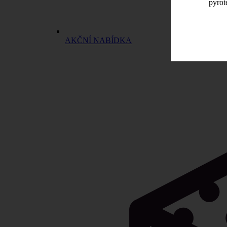
pyrot
AKČNÍ NABÍDKA