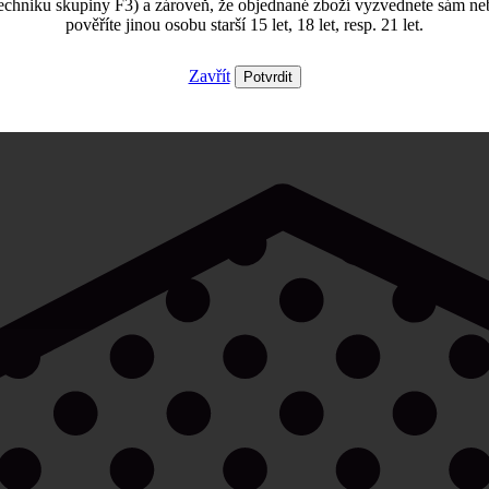
echniku skupiny F3) a zároveň, že objednané zboží vyzvednete sám ne
pověříte jinou osobu starší 15 let, 18 let, resp. 21 let.
Zavřít
Potvrdit