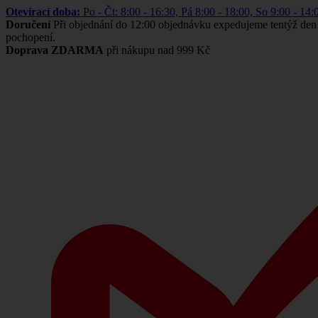
Otevírací doba:
Po - Čt: 8:00 - 16:30, Pá 8:00 - 18:00, So 9:00 -
Doručení
Při objednání do 12:00 objednávku expedujeme tentýž den
pochopení.
Doprava ZDARMA
při nákupu nad 999 Kč