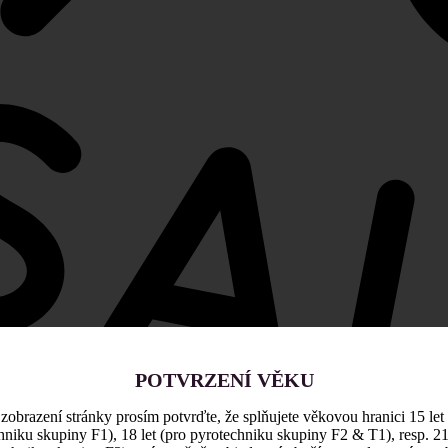
POTVRZENÍ VĚKU
zobrazení stránky prosím potvrďte, že splňujete věkovou hranici 15 let
hniku skupiny F1), 18 let (pro pyrotechniku skupiny F2 & T1), resp. 21 