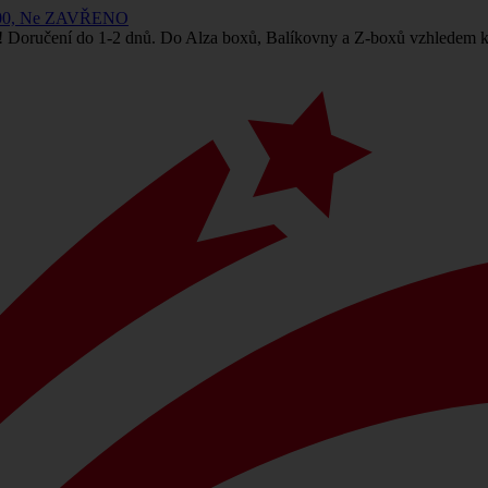
 14:00, Ne ZAVŘENO
! Doručení do 1-2 dnů. Do Alza boxů, Balíkovny a Z-boxů vzhledem k 