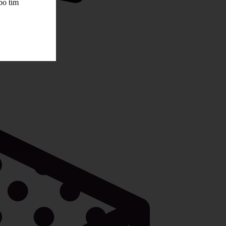
bo tím