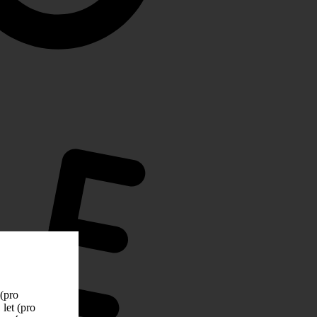
 (pro
let (pro