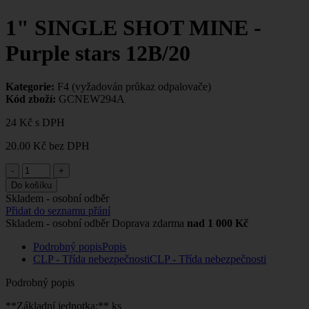
1" SINGLE SHOT MINE -
Purple stars 12B/20
Kategorie:
F4 (vyžadován průkaz odpalovače)
Kód zboží:
GCNEW294A
24 Kč
s DPH
20.00 Kč
bez DPH
-
+
Do košíku
Skladem - osobní odběr
Přidat do seznamu přání
Skladem - osobní odběr
Doprava zdarma
nad 1 000 Kč
Podrobný popis
Popis
CLP - Třída nebezpečnosti
CLP - Třída nebezpečnosti
Podrobný popis
**Základní jednotka:** ks