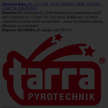
Otevírací doba:
Po - Čt: 8:00 - 16:30, Pá 8:00 - 18:00, So 9:00 -
14:00, Ne ZAVŘENO
Doručení
Při objednání do 12:00 objednávku expedujeme tentýž
den! Doručení do 1-2 dnů. Do Alza boxů, Balíkovny a Z-boxů
vzhledem k povaze zboží neodesíláme - pouze na fyzickou adresu,
děkujeme za pochopení.
Doprava ZDARMA
při nákupu nad 999 Kč