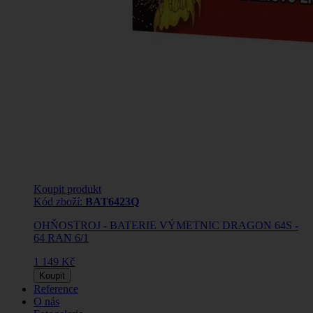
Koupit produkt
Kód zboží:
BAT6423Q
OHŇOSTROJ - BATERIE VÝMETNIC DRAGON 64S -
64 RAN 6/1
1 149 Kč
Koupit
Reference
O nás