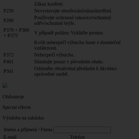
Zákaz kouření.
P250
Nevystavujte obrušování/nárazům/tření.
Používejte ochranné rukavice/ochranný
P280
oděv/ochranné brýle.
P370 + P380
V případě požáru: Vykliďte prostor.
+ P375
Kvůli nebezpečí výbuchu haste z dostatečné
vzdálenosti.
P372
Nebezpečí výbuchu.
P401
Skladujte pouze v původním obalu.
Odstraňte obsah/obal předáním k likvidaci
P501
oprávněné osobě.
Ohňostroje
Special effects
Výzdoba na zakázku
Jméno a příjmení / Firma
E-mail
Telefon