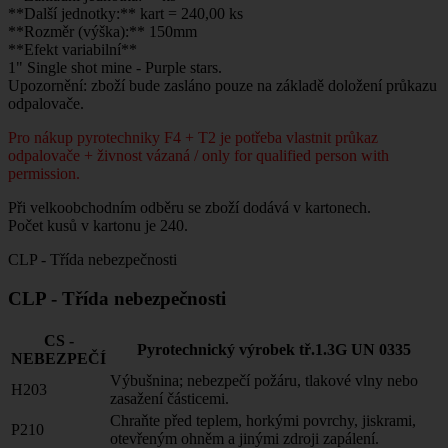
**Další jednotky:** kart = 240,00 ks
**Rozměr (výška):** 150mm
**Efekt variabilní**
1" Single shot mine - Purple stars.
Upozornění: zboží bude zasláno pouze na základě doložení průkazu
odpalovače.
Pro nákup pyrotechniky F4 + T2 je potřeba vlastnit průkaz
odpalovače + živnost vázaná / only for qualified person with
permission.
Při velkoobchodním odběru se zboží dodává v kartonech.
Počet kusů v kartonu je 240.
CLP - Třída nebezpečnosti
CLP - Třída nebezpečnosti
CS -
Pyrotechnický výrobek tř.1.3G UN 0335
NEBEZPEČÍ
Výbušnina; nebezpečí požáru, tlakové vlny nebo
H203
zasažení částicemi.
Chraňte před teplem, horkými povrchy, jiskrami,
P210
otevřeným ohněm a jinými zdroji zapálení.