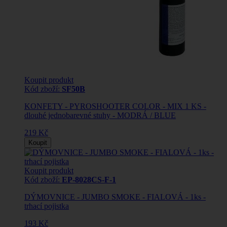
Koupit produkt
Kód zboží:
SF50B
KONFETY - PYROSHOOTER COLOR - MIX 1 KS -
dlouhé jednobarevné stuhy - MODRÁ / BLUE
219 Kč
Koupit
Koupit produkt
Kód zboží:
EP-8028CS-F-1
DÝMOVNICE - JUMBO SMOKE - FIALOVÁ - 1ks -
trhací pojistka
193 Kč