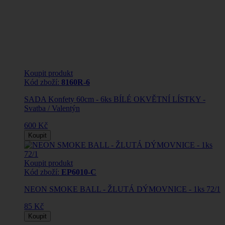
Koupit produkt
Kód zboží:
8160R-6
SADA Konfety 60cm - 6ks BÍLÉ OKVĚTNÍ LÍSTKY -
Svatba / Valentýn
600 Kč
Koupit
Koupit produkt
Kód zboží:
EP6010-C
NEON SMOKE BALL - ŽLUTÁ DÝMOVNICE - 1ks 72/1
85 Kč
Koupit